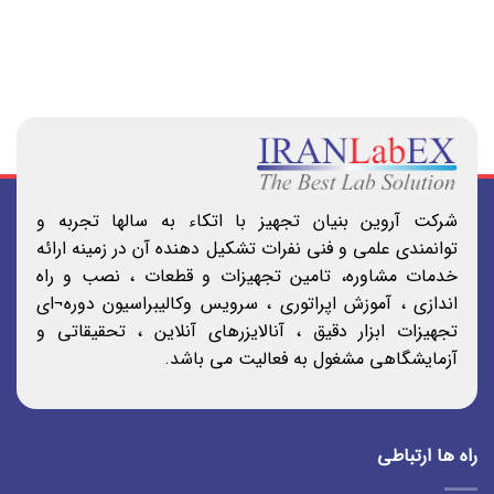
شرکت آروین بنیان تجهیز با اتکاء به سالها تجربه و
توانمندی علمی و فنی نفرات تشکیل دهنده آن در زمینه ارائه
خدمات مشاوره، تامین تجهیزات و قطعات ، نصب و راه
اندازی ، آموزش اپراتوری ، سرویس وکالیبراسیون دوره¬ای
تجهیزات ابزار دقیق ، آنالایزرهای آنلاین ، تحقیقاتی و
آزمایشگاهی مشغول به فعالیت می باشد.
راه ها ارتباطی