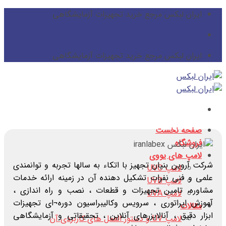
پرش
ایران لبکس مرجع خرید تجهیزات آزمایشگاهی
از
محتوا
ایران لبکس مرجع خرید تجهیزات آزمایشگاهی
صفحه نخست
فروشگاه
لامپ های یووی
شرکت آروین بنیان تجهیز با اتکاء به سالها تجربه و توانمندی
لامپ UVC
علمی و فنی نفرات تشکیل دهنده آن در زمینه ارائه خدمات
لامپ UVB
مشاوره، تامین تجهیزات و قطعات ، نصب و راه اندازی ،
لامپ UVA
آموزش اپراتوری ، سرویس وکالیبراسیون دوره¬ای تجهیزات
مقالات
ابزار دقیق ، آنالایزرهای آنلاین ، تحقیقاتی و آزمایشگاهی
لامپ UV و دستور العمل های کاربردی آن