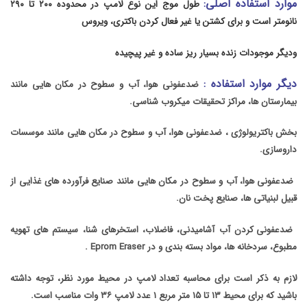
موارد استفاده اصلی:
طول موج این نوع لامپ در محدوده ۲۰۰ تا ۲۹۰
نانومتر است و
برای کشتن یا غیر فعال کردن باکتری، ویروس
ودیگر موجودات زنده بسیار ریز ساده و غیر پیچیده
دیگر موارد استفاده :
ضدعفونی هوا، آب و سطوح در مکان هایی مانند
بیمارستان ها، مراکز تحقیقات میکروب شناسی.
بخش
باکتریولوژی ،
ضدعفونی هوا، آب و سطوح در مکان هایی مانند موسسات
داروسازی.
ضدعفونی هوا، آب و سطوح در مکان هایی مانند صنایع فرآورده های غذایی از
قبیل لبنیاتی ها، صنایع پخت نان.
ضدعفونی کردن آب آشامیدنی، فاضلاب، استخرهای شنا، سیستم های تهویه
مطبوع، سردخانه ها، مواد بسته بندی
و
در
Eprom Eraser .
لازم به ذکر است برای محاسبه تعداد لامپ در محیط مورد نظر، توجه داشته
باشید که
برای محیط
۱۳
تا
۱۵
متر مربع ۱ عدد لامپ
۳۶
وات مناسب است.