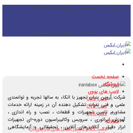
پرش
ایران لبکس مرجع خرید تجهیزات آزمایشگاهی
از
محتوا
ایران لبکس مرجع خرید تجهیزات آزمایشگاهی
صفحه نخست
فروشگاه
لامپ های یووی
شرکت آروین بنیان تجهیز با اتکاء به سالها تجربه و توانمندی
لامپ UVC
علمی و فنی نفرات تشکیل دهنده آن در زمینه ارائه خدمات
لامپ UVB
مشاوره، تامین تجهیزات و قطعات ، نصب و راه اندازی ،
لامپ UVA
آموزش اپراتوری ، سرویس وکالیبراسیون دوره¬ای تجهیزات
مقالات
ابزار دقیق ، آنالایزرهای آنلاین ، تحقیقاتی و آزمایشگاهی
لامپ UV و دستور العمل های کاربردی آن