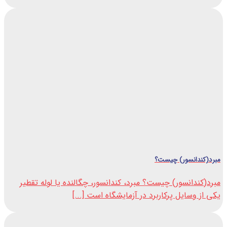
مبرد(کندانسور) چیست؟
مبرد(کندانسور) چیست؟ مبرد، کندانسور، چگالنده یا لوله تقطیر
یکی از وسایل پرکاربرد در آزمایشگاه است [...]