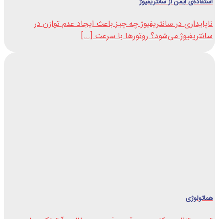
استفاده‌ی ایمن از سانتریفیوژ
ناپایداری در سانتریفیوژ چه چیز باعث ایجاد عدم توازن در
سانتریفیوژ می‌شود؟ روتورها با سرعت [...]
هماتولوژی