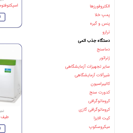
اسپکتوفتومتر
الکتروفورزها
پمپ خلا
ا
پنس و گیره
ترازو
دستگاه جذب اتمی
دماسنج
ژنراتور
سایر تجهیزات آزمایشگاهی
شیرآلات آزمایشگاهی
کالیبراسیون
کدورت سنج
کروماتوگرافی
کروماتوگرافی گازی
تجه
طیف 
کیت الایزا
میکروسکوپ
ا