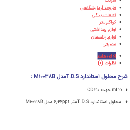
سرنگ
ظروف آزمایشگاهی
قطعات یدکی
کواگلومتر
لوازم بهداشتی
لوازم پانسمان
مصرفی
توضیحات
نظرات (0)
شرح محلول استاندارد T.D.Sمدل M10038B :
♦ ۲۰ ml جهت CD610
♦ محلول استاندارد T.D.Sمتر ۶٫۴۴ppt مدل M10038B