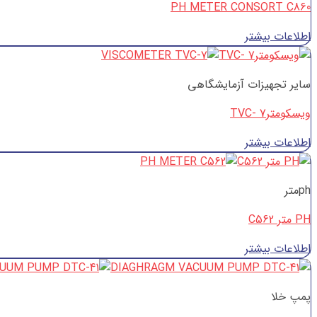
PH METER CONSORT C860
اطلاعات بیشتر
سایر تجهیزات آزمایشگاهی
ویسکومترTVC- 7
اطلاعات بیشتر
phمتر
PH متر C562
اطلاعات بیشتر
پمپ خلا