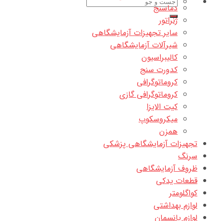
جستجو
دماسنج
برای:
ژنراتور
سایر تجهیزات آزمایشگاهی
شیرآلات آزمایشگاهی
کالیبراسیون
کدورت سنج
کروماتوگرافی
کروماتوگرافی گازی
کیت الایزا
میکروسکوپ
همزن
تجهیزات آزمایشگاهی پزشکی
سرنگ
ظروف آزمایشگاهی
قطعات یدکی
کواگلومتر
لوازم بهداشتی
لوازم پانسمان