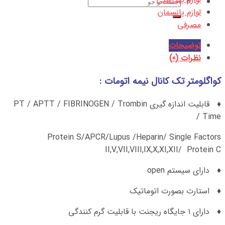
جستجو
لوازم پانسمان
برای:
مصرفی
توضیحات
نظرات (0)
کواگلومتر تک کانال نیمه اتومات :
♦ قابلیت اندازه گیری PT / APTT / FIBRINOGEN / Trombin
Time /
Protein S/APCR/Lupus /Heparin/ Single Factors
II,V,VII,VIII,IX,X,XI,XII/ Protein C
♦ دارای سیستم open
♦ استارت بصورت اتوماتیک
♦ دارای ۱ جایگاه ریجنت با قابلیت گرم کنندگی