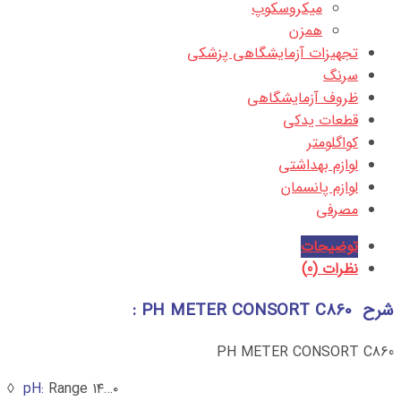
میکروسکوپ
همزن
تجهیزات آزمایشگاهی پزشکی
سرنگ
ظروف آزمایشگاهی
قطعات یدکی
کواگلومتر
لوازم بهداشتی
لوازم پانسمان
مصرفی
توضیحات
نظرات (0)
شرح PH METER CONSORT C860 :
PH METER CONSORT C860
pH:
Range ◊
۰…۱۴