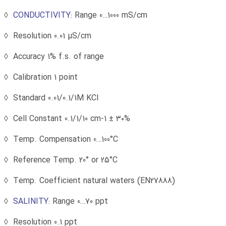
CONDUCTIVITY:
Range 0…1000 mS/cm ◊
Resolution 0.01 µS/cm ◊
Accuracy 1% f.s. of range ◊
Calibration 1 point ◊
Standard 0.01/0.1/1M KCl ◊
Cell Constant 0.1/1/10 cm-1 ± ۳۰% ◊
Temp. Compensation 0…100°C ◊
Reference Temp. 20° or 25°C ◊
(Temp. Coefficient natural waters (EN27888 ◊
SALINITY:
Range 0…70 ppt ◊
Resolution 0.1 ppt ◊