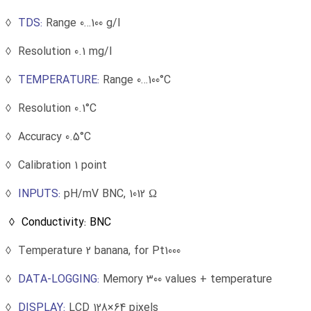
TDS:
Range 0…100 g/l ◊
Resolution 0.1 mg/l ◊
TEMPERATURE:
Range 0…100°C ◊
Resolution 0.1°C ◊
Accuracy 0.5°C ◊
Calibration 1 point ◊
INPUTS:
pH/mV BNC, 1012 Ω ◊
Conductivity: BNC ◊
Temperature 2 banana, for Pt1000 ◊
DATA-LOGGING:
Memory 300 values + temperature ◊
DISPLAY:
LCD 128×64 pixels ◊