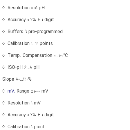
Resolution 0.01 pH ◊
Accuracy 0.2% ± ۱ digit ◊
Buffers 9 pre-programmed ◊
Calibration 1…3 points ◊
Temp. Compensation 0…100°C ◊
ISO-pH 6…8 pH ◊
Slope 80…120%
mV:
Range ±۱۰۰۰ mV ◊
Resolution 1 mV ◊
Accuracy 0.2% ± ۱ digit ◊
Calibration 1 point ◊