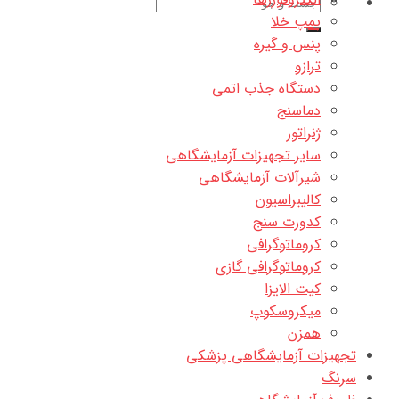
جستجو
پمپ خلا
برای:
پنس و گیره
ترازو
دستگاه جذب اتمی
دماسنج
ژنراتور
سایر تجهیزات آزمایشگاهی
شیرآلات آزمایشگاهی
کالیبراسیون
کدورت سنج
کروماتوگرافی
کروماتوگرافی گازی
کیت الایزا
میکروسکوپ
همزن
تجهیزات آزمایشگاهی پزشکی
سرنگ