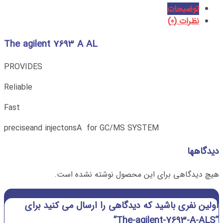
توضیحات
نظرات (0)
The agilent 7693 A AL
PROVIDES
Reliable
Fast
preciseand injectonsA for GC/MS SYSTEM
دیدگاهها
هیچ دیدگاهی برای این محصول نوشته نشده است.
اولین نفری باشید که دیدگاهی را ارسال می کنید برای
“The-agilent-7693-A-ALS”