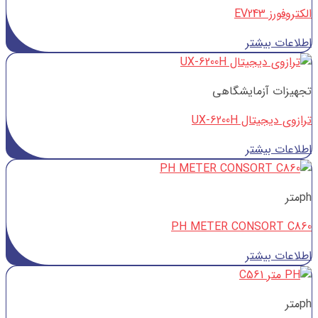
الکتروفورز EV243
اطلاعات بیشتر
تجهیزات آزمایشگاهی
ترازوی دیجیتال UX-6200H
اطلاعات بیشتر
phمتر
PH METER CONSORT C860
اطلاعات بیشتر
phمتر