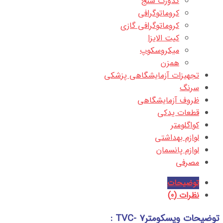
کدورت سنج
کروماتوگرافی
کروماتوگرافی گازی
کیت الایزا
میکروسکوپ
همزن
تجهیزات آزمایشگاهی پزشکی
سرنگ
ظروف آزمایشگاهی
قطعات یدکی
کواگلومتر
لوازم بهداشتی
لوازم پانسمان
مصرفی
توضیحات
نظرات (0)
توضیحات ویسکومترTVC- 7 :